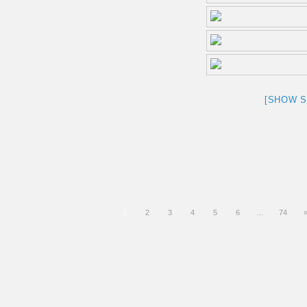
[SHOW 
1
2
3
4
5
6
…
74