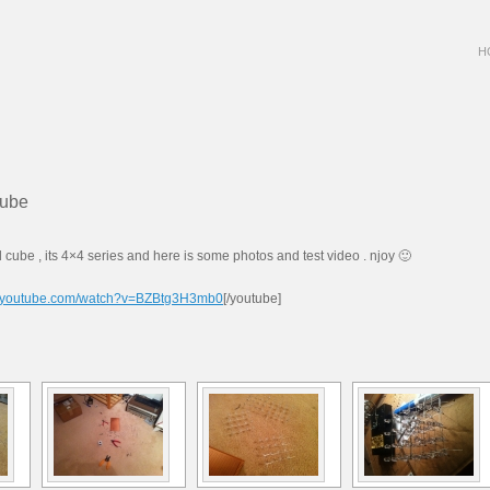
H
Cube
 cube , its 4×4 series and here
is
some photos and test video .
njoy
🙂
w.youtube.com/watch?v=BZBtg3H3mb0
[/youtube]