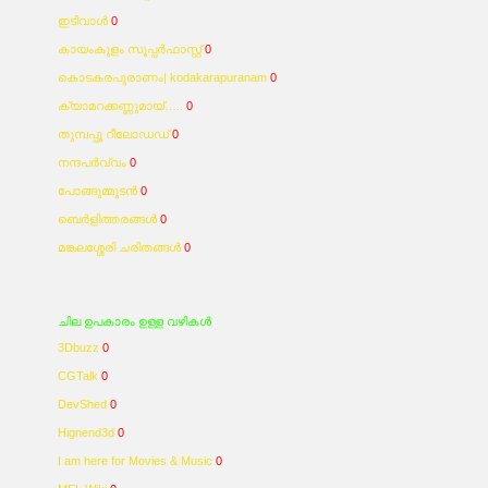
ഇടിവാള്‍
0
കായംകുളം സൂപ്പര്‍ഫാസ്റ്റ്
0
കൊടകരപുരാണം| kodakarapuranam
0
ക്യാമറക്കണ്ണുമായ്…..
0
തുമ്പപ്പൂ റീലോഡഡ്
0
നന്ദപര്‍വ്വം
0
പോങ്ങുമ്മൂടന്‍
0
ബെര്‍ളിത്തരങ്ങള്‍
0
മങ്കലശ്ശേരി ചരിതങ്ങള്‍
0
ചില ഉപകാരം ഉള്ള വഴികള്‍
3Dbuzz
0
CGTalk
0
DevShed
0
Hignend3d
0
I am here for Movies & Music
0