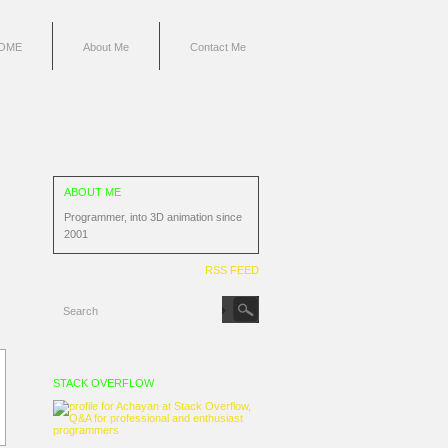
OME
About Me
Contact Me
ABOUT ME
Programmer, into 3D animation since
2001
RSS FEED
STACK OVERFLOW