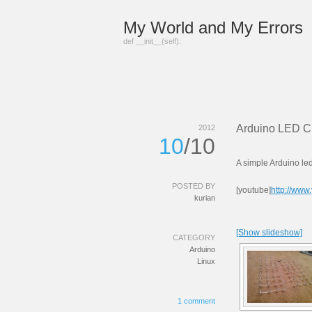
My World and My Errors
def __init__(self):
Arduino LED 
2012
10
/10
A simple Arduino led
POSTED BY
[youtube]
http://ww
kurian
[Show slideshow]
CATEGORY
Arduino
Linux
1 comment