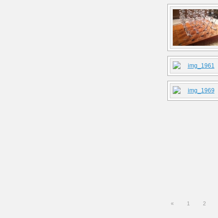
«
1
2