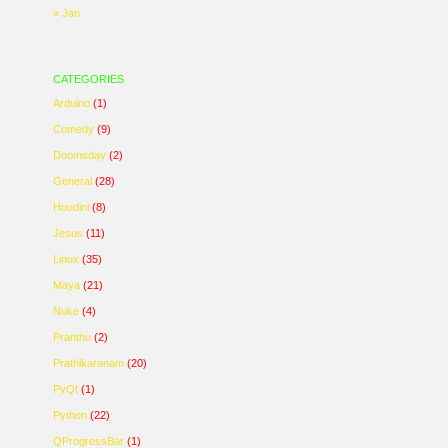
« Jan
CATEGORIES
Arduino
(1)
Comedy
(9)
Doomsday
(2)
General
(28)
Houdini
(8)
Jesus
(11)
Linux
(35)
Maya
(21)
Nuke
(4)
Pranthu
(2)
Prathikaranam
(20)
PyQt
(1)
Python
(22)
QProgressBar
(1)