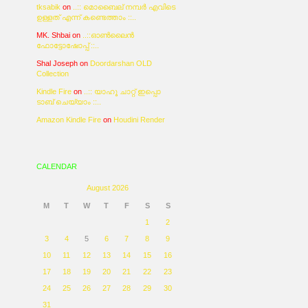
tksabik
on
..:: മൊബൈല് നമ്പര്‍ എവിടെ
ഉള്ളത് എന്ന് കണ്ടെത്താം ::..
MK. Shbai
on
..::ഓണ്‍ലൈന്‍
ഫോട്ടോഷോപ്പ് ::..
Shal Joseph
on
Doordarshan OLD
Collection
Kindle Fire
on
..:: യാഹൂ ചാറ്റ് ഇപ്പൊ
ടാബ് ചെയ്യാം ::..
Amazon Kindle Fire
on
Houdini Render
CALENDAR
August 2026
M
T
W
T
F
S
S
1
2
3
4
5
6
7
8
9
10
11
12
13
14
15
16
17
18
19
20
21
22
23
24
25
26
27
28
29
30
31