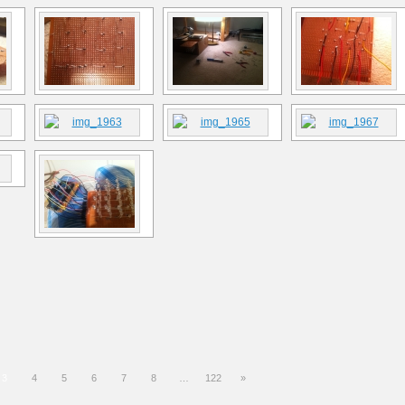
3
4
5
6
7
8
…
122
»